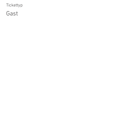
Tickettyp
Gast
Preis
40,00 €
Verkauf beendet
Tickettyp
Kinder unter 12 Jahren
Preis
12,00 €