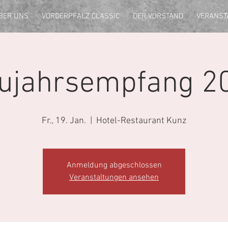
BER UNS
VORDERPFALZ CLASSIC
DER VORSTAND
VERANST
ujahrsempfang 2
Fr., 19. Jan.
  |  
Hotel-Restaurant Kunz
Anmeldung abgeschlossen
Veranstaltungen ansehen