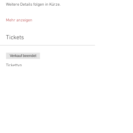
Weitere Details folgen in Kürze.
Mehr anzeigen
Tickets
Verkauf beendet
Tickettyp
Anmeldung
Mehr Infos
Preis
0,00 €